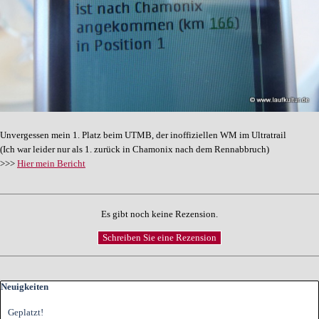
Unvergessen mein 1. Platz beim UTMB, der inoffiziellen WM im Ultratrail
(Ich war leider nur als 1. zurück in Chamonix nach dem Rennabbruch)
>>>
Hier mein Bericht
Es gibt noch keine Rezension.
Block überspringen Neuigkeiten
Neuigkeiten
Geplatzt!