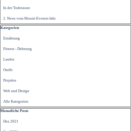
In der Todeszone
2. News vom Mount-Everest-Jahr
Block überspringen Kategorien
Kategorien
Ernährung
Fitness - Dehnung
Laufen
Outfit
Projekte
Web und Design
Alle Kategorien
Block überspringen Monatliche Posts
Monatliche Posts
Dez 2021