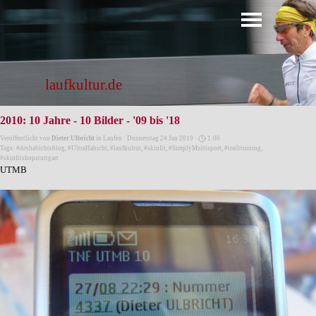
Direkt zum Seiteninhalt
Menü überspringen
laufkultur.de
2010: 10 Jahre - 10 Bilder - '09 bis '18
Veröffentlicht von
Dieter Ulbricht
in
Laufen
· Donnerstag 24 Jan 2019 ·
1:00
Tags:
#deshabichtsblog
,
#UltraHabicht
,
#laufkultur
,
#skinfit
,
#SimplyMultisport
,
#trailrunning
,
#skinfitshopstuttgart
UTMB