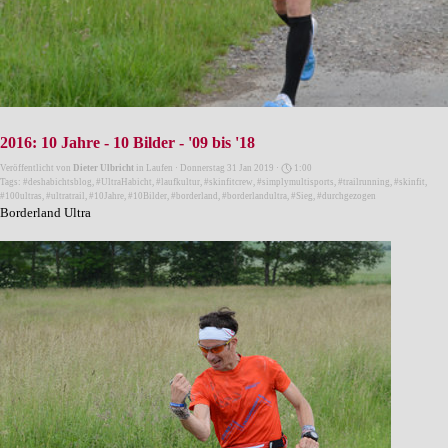
2016: 10 Jahre - 10 Bilder - '09 bis '18
Veröffentlicht von
Dieter Ulbricht
in
Laufen
· Donnerstag 31 Jan 2019 ·
1:00
Tags:
#deshabichtsblog
,
#UltraHabicht
,
#laufkultur
,
#skinfitcrew
,
#simplymultisports
,
#trailrunning
,
#skinfit
,
#100ultras
,
#ultratrail
,
#10Jahre
,
#10Bilder
,
#borderland
,
#borderlandultra
,
#Sieg
,
#durchgezogen
Borderland Ultra