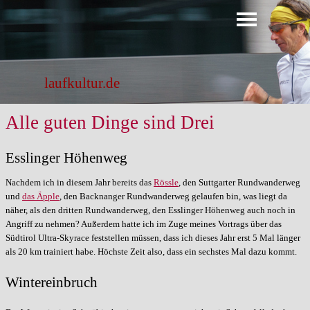
Direkt zum Seiteninhalt
Menü überspringen
laufkultur.de
Alle guten Dinge sind Drei
Esslinger Höhenweg
Nachdem ich in diesem Jahr bereits das
Rössle
, den Suttgarter Rundwanderweg
und
das Äpple
, den Backnanger Rundwanderweg gelaufen bin, was liegt da
näher, als den dritten Rundwanderweg, den Esslinger Höhenweg auch noch in
Angriff zu nehmen? Außerdem hatte ich im Zuge meines Vortrags über das
Südtirol Ultra-Skyrace feststellen müssen, dass ich dieses Jahr erst 5 Mal länger
als 20 km trainiert habe. Höchste Zeit also, dass ein sechstes Mal dazu kommt.
Wintereinbruch