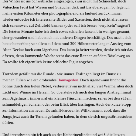
Der Winter ist ins Schwäbische eingezogen, zwar nicht mit Schneefall, doch
Väterchen Frost hat Wiesen und Sträucher dick mit Eis überzogen. So lege ich
meine ersten Kilometer eher photographierend als laufend zurück. Immer
wieder entdecke ich interessante Bilder und Szenerien, doch nicht alle lassen
sich sehenswert auf Zelluloid bannen (oder soll ich besser "verpixeln" sagen?)
Die letzten Monate habe ich doch etwas schleifen lassen, bin weniger gerannt,
eher gewandert und habe mich mit anderen Dingen beschäftigt. Das macht sich
heute bemerkbar, vor allem auf dem rund 300 Höhenmeter langen Anstieg vom
Alten Neckar hoch zum Jägerhaus. Das kann ja heiter werden, denke ich mir das
öfteren, denn kommende Woche steht das erste Rennen auf dem Rössleweg an.
Da wollte ich eigentlich keine schlechte Figur abgeben.
Trotzdem gefällt mir die Runde - wie immer. Esslingen liegt im Dunst zu
meinen Füßen wie ein drohendes
Harmagedon
. Doch irgendwann bricht die
Sonne durch den tiefen Nebel, verbreitet zwar nicht allzu viel Wärme, aber doch
Licht und Wärme im Herzen. So überstehe ich auch den langen Anstieg hinauf
zum Jägerhaus... immer mal ein kleines Päuschen machen, sei es bei den süßen,
schmuddeligen Schafen oder beim Blick über Esslingen. Auch der kurze Stopp
zur Information am neuen Downhill-Parcour ist Willkommen; cool, dass die
Jungs jetzt auch ihr Terrain gefunden haben, in dem sie sich ungestört austoben
dürfen.
Und irgendwann bin ich auch an der Katharinenlinde und weiß, die letzten