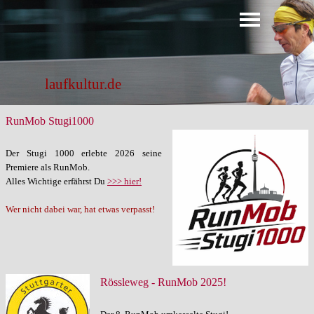
Direkt zum Seiteninhalt
Menü überspringen
laufkultur.de
RunMob Stugi1000
Der Stugi 1000 erlebte 2026 seine
Premiere als RunMob.
Alles Wichtige erfährst Du
>>> hier!
Wer nicht dabei war, hat etwas verpasst!
Rössleweg - RunMob 2025!