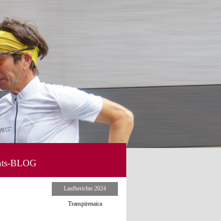
hts-BLOG
▼
Menü überspringen
Laufberichte 2024
Transpirenaica
▼