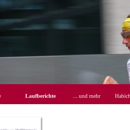
Menü überspringen
e
Laufberichte
... und mehr
Habic
▼