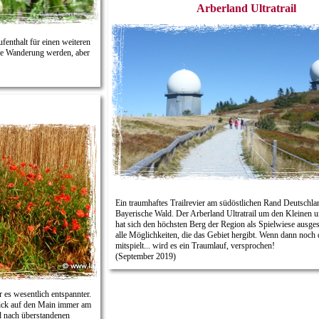
Arberland Ultratrail
fenthalt für einen weiteren
che Wanderung werden, aber
Ein traumhaftes Trailrevier am südöstlichen Rand Deutschlan
Bayerische Wald. Der Arberland Ultratrail um den Kleinen 
hat sich den höchsten Berg der Region als Spielwiese ausge
alle Möglichkeiten, die das Gebiet hergibt. Wenn dann noch 
mitspielt... wird es ein Traumlauf, versprochen!
(September 2019)
r es wesentlich entspannter.
Blick auf den Main immer am
d nach überstandenen