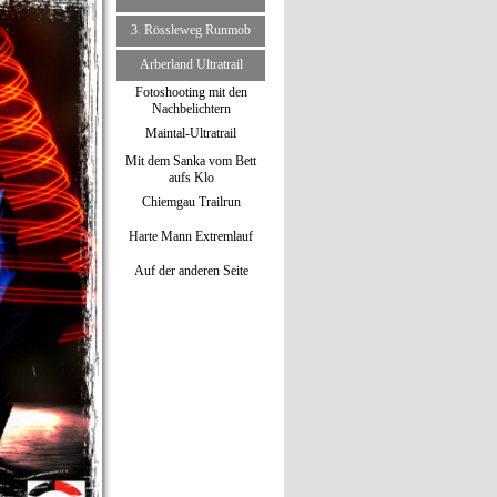
3. Rössleweg Runmob
▼
Arberland Ultratrail
▼
Fotoshooting mit den
Nachbelichtern
Maintal-Ultratrail
▼
Mit dem Sanka vom Bett
aufs Klo
Chiemgau Trailrun
▼
Harte Mann Extremlauf
▼
Auf der anderen Seite