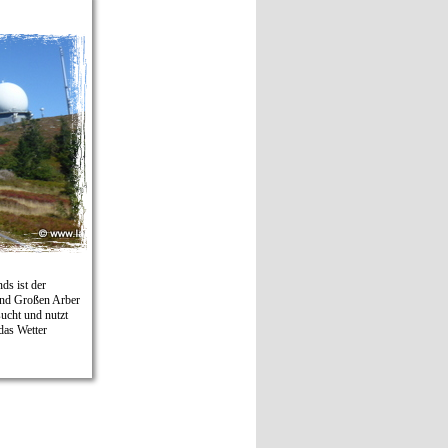
ds ist der
und Großen Arber
sucht und nutzt
das Wetter