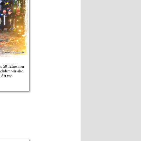
. 50 Teilnehmer
Nachdem wir also
n Art von