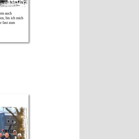
dem auch
den, bis ich mich
hr fast zum