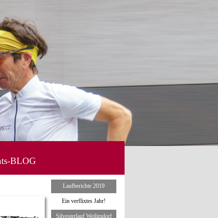
hts-BLOG
▼
Menü überspringen
Laufberichte 2019
Ein verflixtes Jahr!
Silvesterlauf Weilimdorf
▼