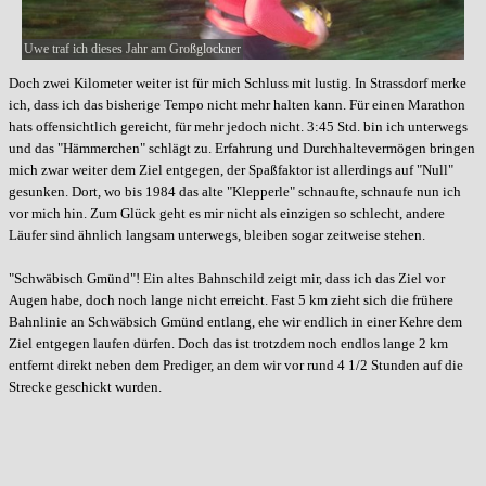
Uwe traf ich dieses Jahr am Großglockner
Doch zwei Kilometer weiter ist für mich Schluss mit lustig. In Strassdorf merke
ich, dass ich das bisherige Tempo nicht mehr halten kann. Für einen Marathon
hats offensichtlich gereicht, für mehr jedoch nicht. 3:45 Std. bin ich unterwegs
und das "Hämmerchen" schlägt zu. Erfahrung und Durchhaltevermögen bringen
mich zwar weiter dem Ziel entgegen, der Spaßfaktor ist allerdings auf "Null"
gesunken. Dort, wo bis 1984 das alte "Klepperle" schnaufte, schnaufe nun ich
vor mich hin. Zum Glück geht es mir nicht als einzigen so schlecht, andere
Läufer sind ähnlich langsam unterwegs, bleiben sogar zeitweise stehen.
"Schwäbisch Gmünd"! Ein altes Bahnschild zeigt mir, dass ich das Ziel vor
Augen habe, doch noch lange nicht erreicht. Fast 5 km zieht sich die frühere
Bahnlinie an Schwäbsich Gmünd entlang, ehe wir endlich in einer Kehre dem
Ziel entgegen laufen dürfen. Doch das ist trotzdem noch endlos lange 2 km
entfernt direkt neben dem Prediger, an dem wir vor rund 4 1/2 Stunden auf die
Strecke geschickt wurden.