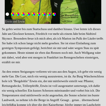
Erwin und Erwin
So gehts weiter bis zum Startschuss und darüber hinaus. Uwe lernte ich dieses
Jahr am Glockner kennen, Friedrich vor mehr als einem Jahr beim Südtirol
Skyrace. Besonders freue ich mich aber, als ich Marion im Pulk der Läufer treffe.
Sie habe ich schon lange nicht mehr gesehen. Sie ist einer Einladung zum
gestrigen Symposium gefolgt, berichtet sie mir und wäre wegen Stau zu spät
gekommen. Heute nimmt sie eben das Rennen noch mit. Auch Wolfgang wäre
mit dabei, wird aber erst morgen in Frankfurt ins Renngeschehen einsteigen,
erzählt sie mir.
An den ersten Steigungen verlieren wir uns aus den Augen, ich gebe ein wenig
mehr Gas. Die Lust, mich ein wenig auszutesten, ist da. An Burg Wäscherschloss
hole ich "Bergdohle" Erwin ein, der mir mittlerweile enteilt war. Pflaster,
Rettungsdecke, Trillerpfeiffe, Erwin ist voll ausgestattet unterwegs, ich dafür
ein wenig schneller. Ein kurzes Scherzen miteinander und vorbei bin ich. Die
Temperaturen sind mittlerweile recht angenehm, die Sonne scheint ins bunte
Laubwerk, so nehme ich die Berge in Angriff. Gesagt... getan... überraschend
leichtfüßig komme ich über die drei Kaiserberge, bleibe immer im Laufschritt