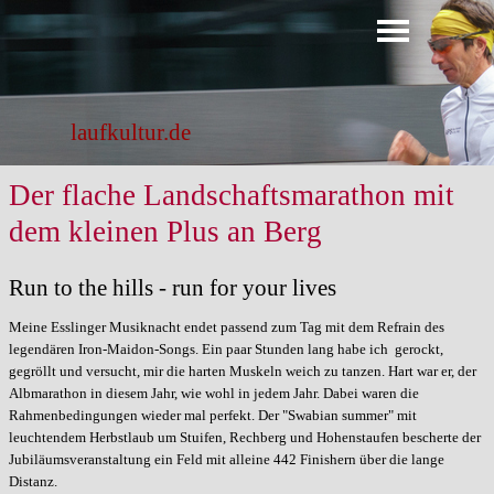
Direkt zum Seiteninhalt
Menü überspringen
laufkultur.de
Der flache Landschaftsmarathon mit
dem kleinen Plus an Berg
Run to the hills - run for your lives
Meine Esslinger Musiknacht endet passend zum Tag mit dem Refrain des
legendären Iron-Maidon-Songs. Ein paar Stunden lang habe ich gerockt,
gegröllt und versucht, mir die harten Muskeln weich zu tanzen. Hart war er, der
Albmarathon in diesem Jahr, wie wohl in jedem Jahr. Dabei waren die
Rahmenbedingungen wieder mal perfekt. Der "Swabian summer" mit
leuchtendem Herbstlaub um Stuifen, Rechberg und Hohenstaufen bescherte der
Jubiläumsveranstaltung ein Feld mit alleine 442 Finishern über die lange
Distanz.