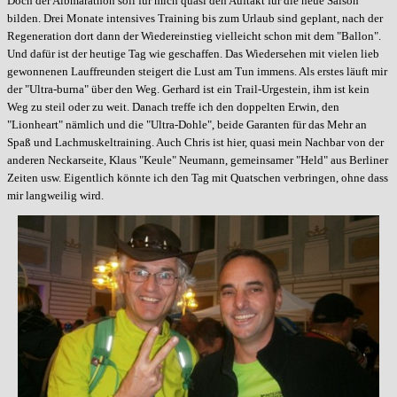
Doch der Albmarathon soll für mich quasi den Auftakt für die neue Saison
bilden. Drei Monate intensives Training bis zum Urlaub sind geplant, nach der
Regeneration dort dann der Wiedereinstieg vielleicht schon mit dem "Ballon".
Und dafür ist der heutige Tag wie geschaffen. Das Wiedersehen mit vielen lieb
gewonnenen Lauffreunden steigert die Lust am Tun immens. Als erstes läuft mir
der "Ultra-burna" über den Weg. Gerhard ist ein Trail-Urgestein, ihm ist kein
Weg zu steil oder zu weit. Danach treffe ich den doppelten Erwin, den
"Lionheart" nämlich und die "Ultra-Dohle", beide Garanten für das Mehr an
Spaß und Lachmuskeltraining. Auch Chris ist hier, quasi mein Nachbar von der
anderen Neckarseite, Klaus "Keule" Neumann, gemeinsamer "Held" aus Berliner
Zeiten usw. Eigentlich könnte ich den Tag mit Quatschen verbringen, ohne dass
mir langweilig wird.