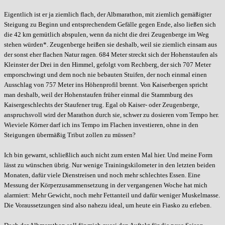
Eigentlich ist er ja ziemlich flach, der Albmarathon, mit ziemlich gemäßigter
Steigung zu Beginn und entsprechendem Gefälle gegen Ende, also ließen sich
die 42 km gemütlich abspulen, wenn da nicht die drei Zeugenberge im Weg
stehen würden*. Zeugenberge heißen sie deshalb, weil sie ziemlich einsam aus
der sonst eher flachen Natur ragen. 684 Meter streckt sich der Hohenstaufen als
Kleinster der Drei in den Himmel, gefolgt vom Rechberg, der sich 707 Meter
emporschwingt und dem noch nie bebauten Stuifen, der noch einmal einen
Ausschlag von 757 Meter ins Höhenprofil brennt. Von Kaiserbergen spricht
man deshalb, weil der Hohenstaufen früher einmal die Stammburg des
Kaisergeschlechts der Staufener trug. Egal ob Kaiser- oder Zeugenberge,
anspruchsvoll wird der Marathon durch sie, schwer zu dosieren vom Tempo her.
Wieviele Körner darf ich ins Tempo im Flachen investieren, ohne in den
Steigungen übermäßig Tribut zollen zu müssen?
Ich bin gewarnt, schließlich auch nicht zum ersten Mal hier. Und meine Form
lässt zu wünschen übrig. Nur wenige Trainingskilometer in den letzten beiden
Monaten, dafür viele Dienstreisen und noch mehr schlechtes Essen. Eine
Messung der Körperzusammensetzung in der vergangenen Woche hat mich
alarmiert: Mehr Gewicht, noch mehr Fettanteil und dafür weniger Muskelmasse.
Die Voraussetzungen sind also nahezu ideal, um heute ein Fiasko zu erleben.