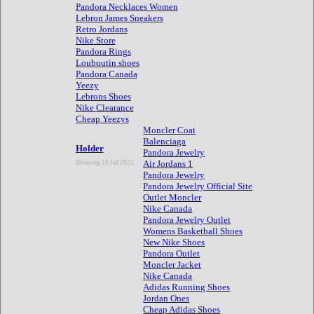
Pandora Necklaces Women
Lebron James Sneakers
Retro Jordans
Nike Store
Pandora Rings
Louboutin shoes
Pandora Canada
Yeezy
Lebrons Shoes
Nike Clearance
Cheap Yeezys
Moncler Coat
Balenciaga
Holder
Pandora Jewelry
Air Jordans 1
Dienstag 19 Jul 2022
Pandora Jewelry
Pandora Jewelry Official Site
Outlet Moncler
Nike Canada
Pandora Jewelry Outlet
Womens Basketball Shoes
New Nike Shoes
Pandora Outlet
Moncler Jacket
Nike Canada
Adidas Running Shoes
Jordan Ones
Cheap Adidas Shoes