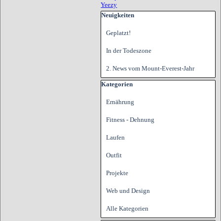
Yeezy
Block überspringen Neuigkeiten
Neuigkeiten
Geplatzt!
In der Todeszone
2. News vom Mount-Everest-Jahr
Block überspringen Kategorien
Kategorien
Ernährung
Fitness - Dehnung
Laufen
Outfit
Projekte
Web und Design
Alle Kategorien