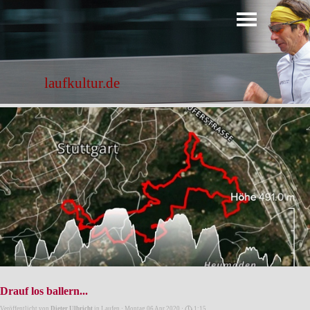
Direkt zum Seiteninhalt
Menü überspringen
laufkultur.de
Drauf los ballern...
Veröffentlicht von
Dieter Ulbricht
in
Laufen
· Montag 06 Apr 2020 ·
1:15