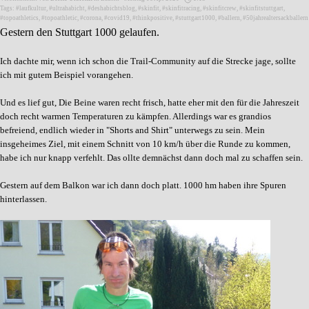
Tags:
#laufkultur
,
#ultrahabicht
,
#deshabichtsblog
,
#skinfit
,
#skinfitracing
,
#skinfitcrew
,
#skinfitstuttgart
,
#topoathletics
,
#topoathletic
,
#corona
,
#covid19
,
#thinkpositive
,
#stuttgart1000
,
#ballern
,
#50jahrealtersackballern
Gestern den Stuttgart 1000 gelaufen.
Ich dachte mir, wenn ich schon die Trail-Community auf die Strecke jage, sollte
ich mit gutem Beispiel vorangehen.
Und es lief gut, Die Beine waren recht frisch, hatte eher mit den für die Jahreszeit
doch recht warmen Temperaturen zu kämpfen. Allerdings war es grandios
befreiend, endlich wieder in "Shorts and Shirt" unterwegs zu sein. Mein
insgeheimes Ziel, mit einem Schnitt von 10 km/h über die Runde zu kommen,
habe ich nur knapp verfehlt. Das ollte demnächst dann doch mal zu schaffen sein.
Gestern auf dem Balkon war ich dann doch platt. 1000 hm haben ihre Spuren
hinterlassen.