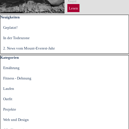
Angst.
Lesen
Block überspringen Neuigkeiten
Neuigkeiten
Geplatzt!
In der Todeszone
2. News vom Mount-Everest-Jahr
Block überspringen Kategorien
Kategorien
Ernährung
Fitness - Dehnung
Laufen
Outfit
Projekte
Web und Design