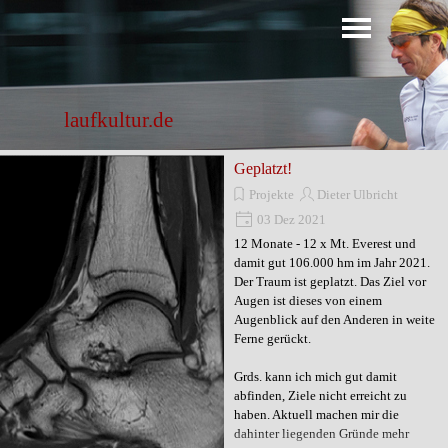
Direkt zum Seiteninhalt
Menü überspringen
laufkultur.de
Geplatzt!
Projekte
Dieter Ulbricht
03 Dez 2021
12 Monate - 12 x Mt. Everest und
damit gut 106.000 hm im Jahr 2021.
Der Traum ist geplatzt. Das Ziel vor
Augen ist dieses von einem
Augenblick auf den Anderen in weite
Ferne gerückt.
Grds. kann ich mich gut damit
abfinden, Ziele nicht erreicht zu
haben. Aktuell machen mir die
dahinter liegenden Gründe mehr