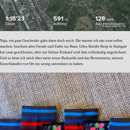
Naja, ein paar Geschenke gabs dann doch noch. Die musste ich mir zwar selbst
machen, brachten aber Freude und Farbe ins Haus. Udos Skinfit-Shop in Stuttgart
hat zwar geschlossen, aber ein Online-Einkauf wird ihm vollständig angerechnet.
Und so freue ich mich über mein neues Radoutfit und das Bewusstsein, meinen
Einzelhändler vor Ort ein wenig unterstützt zu haben.