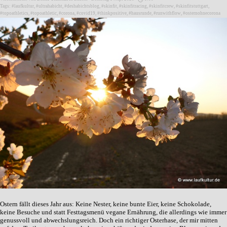
Tags:
#laufkultur
,
#ultrahabicht
,
#deshabichtsblog
,
#skinfit
,
#skinfitracing
,
#skinfitcrew
,
#skinfitstuttgart
,
#topoathletics
,
#topoathletic
,
#corona
,
#covid19
,
#thinkpositive
,
#hausrunde
,
#runwithflow
,
#osternohnecorona
Ostern fällt dieses Jahr aus: Keine Nester, keine bunte Eier, keine Schokolade,
keine Besuche und statt Festtagsmenü vegane Ernährung, die allerdings wie immer
genussvoll und abwechslungsreich. Doch ein richtiger Osterhase, der mir mitten