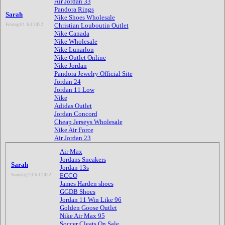
Air Jordan 33
Pandora Rings
Sarah
Nike Shoes Wholesale
Christian Louboutin Outlet
Freitag 01 Jul 2022
Nike Canada
Nike Wholesale
Nike Lunarlon
Nike Outlet Online
Nike Jordan
Pandora Jewelry Official Site
Jordan 24
Jordan 11 Low
Nike
Adidas Outlet
Jordan Concord
Cheap Jerseys Wholesale
Nike Air Force
Air Jordan 23
Air Max
Jordans Sneakers
Sarah
Jordan 13s
ECCO
Samstag 23 Jul 2022
James Harden shoes
GGDB Shoes
Jordan 11 Win Like 96
Golden Goose Outlet
Nike Air Max 95
Soccer Cleats On Sale