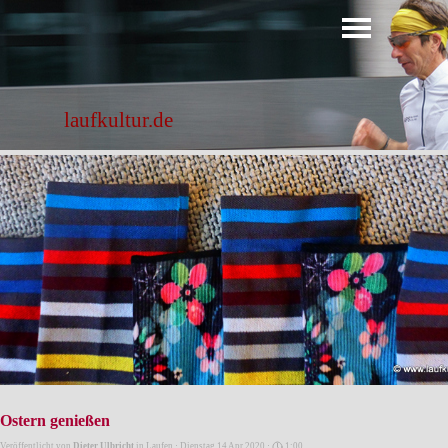
Direkt zum Seiteninhalt
Menü überspringen
laufkultur.de
Ostern genießen
Veröffentlicht von
Dieter Ulbricht
in
Laufen
· Dienstag 14 Apr 2020 ·
1:00