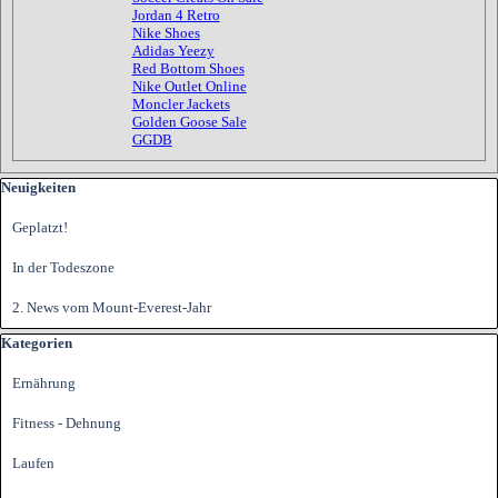
Jordan 4 Retro
Nike Shoes
Adidas Yeezy
Red Bottom Shoes
Nike Outlet Online
Moncler Jackets
Golden Goose Sale
GGDB
Block überspringen Neuigkeiten
Neuigkeiten
Geplatzt!
In der Todeszone
2. News vom Mount-Everest-Jahr
Block überspringen Kategorien
Kategorien
Ernährung
Fitness - Dehnung
Laufen