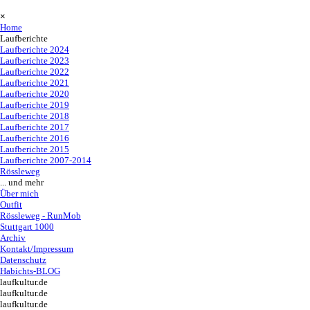
Direkt zum Seiteninhalt
Menü überspringen
×
Home
Laufberichte
▼
Laufberichte 2024
▼
Laufberichte 2023
▼
Laufberichte 2022
▼
Laufberichte 2021
▼
Laufberichte 2020
▼
Laufberichte 2019
▼
Laufberichte 2018
▼
Laufberichte 2017
▼
Laufberichte 2016
▼
Laufberichte 2015
▼
Laufberichte 2007-2014
Rössleweg
▼
... und mehr
▼
Über mich
▼
Outfit
▼
Rössleweg - RunMob
▼
Stuttgart 1000
▼
Archiv
▼
Kontakt/Impressum
Datenschutz
Habichts-BLOG
laufkultur.de
laufkultur.de
laufkultur.de