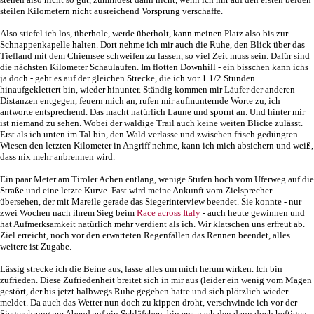
steilen Kilometern nicht ausreichend Vorsprung verschaffe.
Also stiefel ich los, überhole, werde überholt, kann meinen Platz also bis zur
Schnappenkapelle halten. Dort nehme ich mir auch die Ruhe, den Blick über das
Tiefland mit dem Chiemsee schweifen zu lassen, so viel Zeit muss sein. Dafür sind
die nächsten Kilometer Schaulaufen. Im flotten Downhill - ein bisschen kann ichs
ja doch - geht es auf der gleichen Strecke, die ich vor 1 1/2 Stunden
hinaufgeklettert bin, wieder hinunter. Ständig kommen mir Läufer der anderen
Distanzen entgegen, feuern mich an, rufen mir aufmunternde Worte zu, ich
antworte entsprechend. Das macht natürlich Laune und spornt an. Und hinter mir
ist niemand zu sehen. Wobei der waldige Trail auch keine weiten Blicke zulässt.
Erst als ich unten im Tal bin, den Wald verlasse und zwischen frisch gedüngten
Wiesen den letzten Kilometer in Angriff nehme, kann ich mich absichern und weiß,
dass nix mehr anbrennen wird.
Ein paar Meter am Tiroler Achen entlang, wenige Stufen hoch vom Uferweg auf die
Straße und eine letzte Kurve. Fast wird meine Ankunft vom Zielsprecher
übersehen, der mit Mareile gerade das Siegerinterview beendet. Sie konnte - nur
zwei Wochen nach ihrem Sieg beim
Race across Italy
- auch heute gewinnen und
hat Aufmerksamkeit natürlich mehr verdient als ich. Wir klatschen uns erfreut ab.
Ziel erreicht, noch vor den erwarteten Regenfällen das Rennen beendet, alles
weitere ist Zugabe.
Lässig strecke ich die Beine aus, lasse alles um mich herum wirken. Ich bin
zufrieden. Diese Zufriedenheit breitet sich in mir aus (leider ein wenig vom Magen
gestört, der bis jetzt halbwegs Ruhe gegeben hatte und sich plötzlich wieder
meldet. Da auch das Wetter nun doch zu kippen droht, verschwinde ich vor der
Siegerehrung am Abend auf ein Schläfchen, bin erst nach den dann doch heftigen