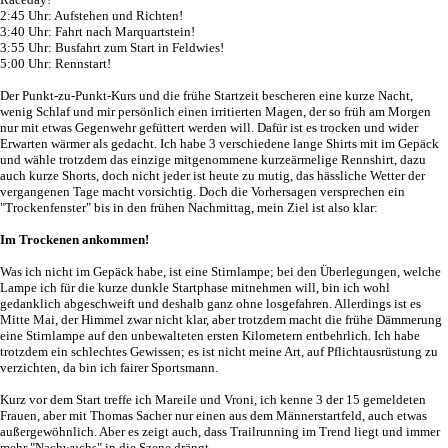
2:45 Uhr: Aufstehen und Richten!
3:40 Uhr: Fahrt nach Marquartstein!
3:55 Uhr: Busfahrt zum Start in Feldwies!
5:00 Uhr: Rennstart!
Der Punkt-zu-Punkt-Kurs und die frühe Startzeit bescheren eine kurze Nacht,
wenig Schlaf und mir persönlich einen irritierten Magen, der so früh am Morgen
nur mit etwas Gegenwehr gefüttert werden will. Dafür ist es trocken und wider
Erwarten wärmer als gedacht. Ich habe 3 verschiedene lange Shirts mit im Gepäck
und wähle trotzdem das einzige mitgenommene kurzeärmelige Rennshirt, dazu
auch kurze Shorts, doch nicht jeder ist heute zu mutig, das hässliche Wetter der
vergangenen Tage macht vorsichtig. Doch die Vorhersagen versprechen ein
"Trockenfenster" bis in den frühen Nachmittag, mein Ziel ist also klar:
Im Trockenen ankommen!
Was ich nicht im Gepäck habe, ist eine Stirnlampe; bei den Überlegungen, welche
Lampe ich für die kurze dunkle Startphase mitnehmen will, bin ich wohl
gedanklich abgeschweift und deshalb ganz ohne losgefahren. Allerdings ist es
Mitte Mai, der Himmel zwar nicht klar, aber trotzdem macht die frühe Dämmerung
eine Stirnlampe auf den unbewalteten ersten Kilometern entbehrlich. Ich habe
trotzdem ein schlechtes Gewissen; es ist nicht meine Art, auf Pflichtausrüstung zu
verzichten, da bin ich fairer Sportsmann.
Kurz vor dem Start treffe ich Mareile und Vroni, ich kenne 3 der 15 gemeldeten
Frauen, aber mit Thomas Sacher nur einen aus dem Männerstartfeld, auch etwas
außergewöhnlich. Aber es zeigt auch, dass Trailrunning im Trend liegt und immer
mehr "Nachwuchs" in die Szene drängt.