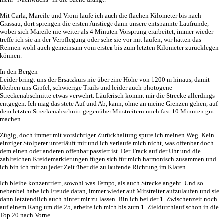
Mit Carla, Mareile und Vroni laufe ich auch die flachen Kilometer bis nach
Grassau, dort sprengen die ersten Anstiege dann unsere entspannte Laufrunde,
wobei sich Mareile nie weiter als 4 Minuten Vorsprung erarbeitet, immer wieder
treffe ich sie an der Verpflegung oder sehe sie vor mit laufen, wir hätten das
Rennen wohl auch gemeinsam vom ersten bis zum letzten Kilometer zurücklegen
können.
In den Bergen
Leider bringt uns der Ersatzkurs nie über eine Höhe von 1200 m hinaus, damit
bleiben uns Gipfel, schwierige Trails und leider auch photogene
Streckenabschnitte etwas verwehrt. Läuferisch kommt mir die Strecke allerdings
entgegen. Ich mag das stete Auf und Ab, kann, ohne an meine Grenzen gehen, auf
dem letzten Streckenabschnitt gegenüber Mitstreitern noch fast 10 Minuten gut
machen.
Zügig, doch immer mit vorsichtiger Zurückhaltung spure ich meinen Weg. Kein
einziger Stolperer unterläuft mir und ich verlaufe mich nicht, was offenbar doch
dem einen oder anderen offenbar passiert ist. Der Track auf der Uhr und die
zahlreichen Kreidemarkierungen fügen sich für mich harmonisch zusammen und
ich bin ich mir zu jeder Zeit über die zu laufende Richtung im Klaren.
Ich bleibe konzentriert, sowohl was Tempo, als auch Strecke angeht. Und so
nebenbei habe ich Freude daran, immer wieder auf Mitstreiter aufzulaufen und sie
dann letztendlich auch hinter mir zu lassen. Bin ich bei der 1. Zwischenzeit noch
auf einem Rang um die 25, arbeite ich mich bis zum 1. Zieldurchlauf schon in die
Top 20 nach Vorne.