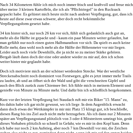
Nach 34 Kilometern fühle ich mich noch immer frisch und kraftvoll und freue mich
über meine 3 kleinen Kartoffeln, die ich als "Pflichtriegel" in den Rucksack
gepackt habe. Es gelüstet mich heute nicht nach anderer Verpflegung, gut, dass ich
heute auf diese zwar etwas schwere, aber doch recht bekömmliche
Verpflegungsform gesetzt habe.
34 km hinter sich, nur noch 26 km vor sich, fühlt sich gedanklich auch gut an,
mehr als die Hälfte ist gepackt und - kaum ein paar Minuten weiter gelaufen, hat
man gefühlt nur noch einen guten Halbmarathon vor sich. Da spielt es auch keine
Rolle mehr, dass wohl noch mehr als die Hälfte der Höhenmeter vor mir liegen.
Leider auch noch viele Downhills, die ja nicht so zu meiner Stärke gehören.
Bergab läuft dann doch der eine oder andere wieder zu mir auf, den ich schon
weiter hinter mir geglaubt habe.
Doch ich motiviere mich an der schöner werdenden Strecke. War der westliche
Streckenabschnitt noch dominiert von Forstwegen, gibt es jetzt immer mehr Trails
zu laufen, ab und an öffnet sich der Wald und gibt die verschneiten Gipfel und
auch den Blick zurück zum Chiemsee frei. Ich fühle mich in meinem Element und
genieße von Minute zu Minute mehr. Und dafür bin ich schließlich hergekommen.
Kurz vor der letzten Verpflegung bei Staudach ruft mir ein Biker "15. Mann" zu,
bis dahin habe ich gar nicht gewusst, wo ich liege. In dem Augenblick erwacht
dann doch etwas der Wettkämpfer in mir mir. Platz 15 klingt gut, ich beschließe,
diesen Rang bis ins Ziel auch nicht mehr herzugeben. Als ich dann nur 2 Minuten
später am Verpflegungsstand plötzlich von 3 oder 4 Mitstreitern umringt bin, gerät
dieses Vorhaben plötzlich so schnell in Gefahr, wie es mir in den Kopf kam. Denn
ich habe nur noch 2 km Aufstieg, aber noch 7 km Downhill vor mir, die Zeichen
stehen also nicht so gut, zumindest dann nicht, wenn ich mir auf den ersten beiden