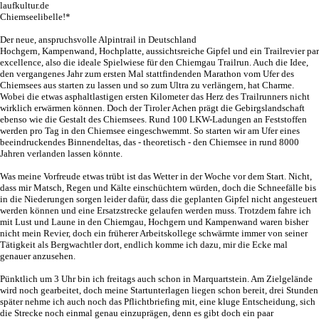
laufkultur.de
Chiemseelibelle!*
Der neue, anspruchsvolle Alpintrail in Deutschland
Hochgern, Kampenwand, Hochplatte, aussichtsreiche Gipfel und ein Trailrevier par
excellence, also die ideale Spielwiese für den Chiemgau Trailrun. Auch die Idee,
den vergangenes Jahr zum ersten Mal stattfindenden Marathon vom Ufer des
Chiemsees aus starten zu lassen und so zum Ultra zu verlängern, hat Charme.
Wobei die etwas asphaltlastigen ersten Kilometer das Herz des Trailrunners nicht
wirklich erwärmen können. Doch der Tiroler Achen prägt die Gebirgslandschaft
ebenso wie die Gestalt des Chiemsees. Rund 100 LKW-Ladungen an Feststoffen
werden pro Tag in den Chiemsee eingeschwemmt. So starten wir am Ufer eines
beeindruckendes Binnendeltas, das - theoretisch - den Chiemsee in rund 8000
Jahren verlanden lassen könnte.
Was meine Vorfreude etwas trübt ist das Wetter in der Woche vor dem Start. Nicht,
dass mir Matsch, Regen und Kälte einschüchtern würden, doch die Schneefälle bis
in die Niederungen sorgen leider dafür, dass die geplanten Gipfel nicht angesteuert
werden können und eine Ersatzstrecke gelaufen werden muss. Trotzdem fahre ich
mit Lust und Laune in den Chiemgau, Hochgern und Kampenwand waren bisher
nicht mein Revier, doch ein früherer Arbeitskollege schwärmte immer von seiner
Tätigkeit als Bergwachtler dort, endlich komme ich dazu, mir die Ecke mal
genauer anzusehen.
Pünktlich um 3 Uhr bin ich freitags auch schon in Marquartstein. Am Zielgelände
wird noch gearbeitet, doch meine Startunterlagen liegen schon bereit, drei Stunden
später nehme ich auch noch das Pflichtbriefing mit, eine kluge Entscheidung, sich
die Strecke noch einmal genau einzuprägen, denn es gibt doch ein paar