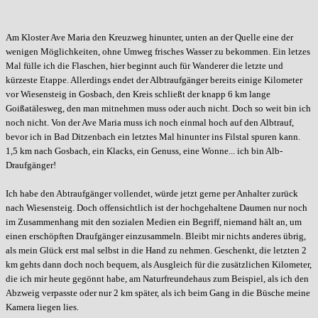
Am Kloster Ave Maria den Kreuzweg hinunter, unten an der Quelle eine der
wenigen Möglichkeiten, ohne Umweg frisches Wasser zu bekommen. Ein letzes
Mal fülle ich die Flaschen, hier beginnt auch für Wanderer die letzte und
kürzeste Etappe. Allerdings endet der Albtraufgänger bereits einige Kilometer
vor Wiesensteig in Gosbach, den Kreis schließt der knapp 6 km lange
Goißatälesweg, den man mitnehmen muss oder auch nicht. Doch so weit bin ich
noch nicht. Von der Ave Maria muss ich noch einmal hoch auf den Albtrauf,
bevor ich in Bad Ditzenbach ein letztes Mal hinunter ins Filstal spuren kann.
1,5 km nach Gosbach, ein Klacks, ein Genuss, eine Wonne... ich bin Alb-
Draufgänger!
Ich habe den Abtraufgänger vollendet, würde jetzt gerne per Anhalter zurück
nach Wiesensteig. Doch offensichtlich ist der hochgehaltene Daumen nur noch
im Zusammenhang mit den sozialen Medien ein Begriff, niemand hält an, um
einen erschöpften Draufgänger einzusammeln. Bleibt mir nichts anderes übrig,
als mein Glück erst mal selbst in die Hand zu nehmen. Geschenkt, die letzten 2
km gehts dann doch noch bequem, als Ausgleich für die zusätzlichen Kilometer,
die ich mir heute gegönnt habe, am Naturfreundehaus zum Beispiel, als ich den
Abzweig verpasste oder nur 2 km später, als ich beim Gang in die Büsche meine
Kamera liegen lies.