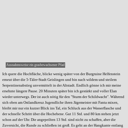
Ausnahmsweise ein grasbewachsener Pfad
Ich quere die Hochfläche, blicke wenig später von der Burgruine Helfenstein
erneut über die 5-Täler-Stadt Geislingen und bin nach wildem und steilem
Serpentinenabstieg unvermittelt in der Altstadt. Endlich gönne ich mir meine
ersehnte längere Pause. 20 Minuten später bin ich gestärkt und voller Elan
wieder unterwegs. Der ist auch nötig für den "Sturm der Schildwacht". Während
sich oben am Ostlandkreuz Jugendliche ihren Jägemeister mit Fanta mixen,
bleibt mir nur ein kurzer Blick ins Tal, ein Schluck aus der Wasserflasche und
der schnelle Schritt über die Hochebene. Gut 11 Std. und 80 km stehen jetzt
schon auf der Uhr. Die angepeilten 13 Std. sind nicht zu schaffen, aber die
Zuversicht, die Runde zu schließen ist groß. Es geht an der Hangkante entlang