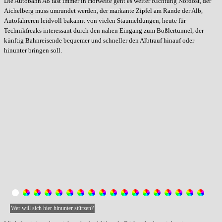
Die Autobahn A8 fast immer in Hörweite geht es weiter Richtung Nordost, der
Aichelberg muss umrundet werden, der markante Zipfel am Rande der Alb,
Autofahreren leidvoll bakannt von vielen Staumeldungen, heute für
Technikfreaks interessant durch den nahen Eingang zum Boßlertunnel, der
künftig Bahnreisende bequemer und schneller den Albtrauf hinauf oder
hinunter bringen soll.
Wer will sich hier hinunter stürzen?