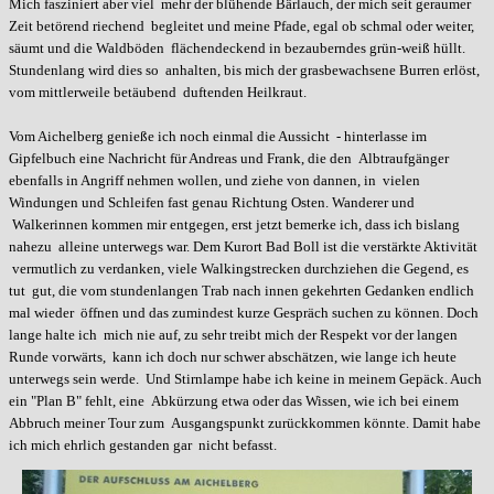
Mich fasziniert aber viel mehr der blühende Bärlauch, der mich seit geraumer
Zeit betörend riechend begleitet und meine Pfade, egal ob schmal oder weiter,
säumt und die Waldböden flächendeckend in bezauberndes grün-weiß hüllt.
Stundenlang wird dies so anhalten, bis mich der grasbewachsene Burren erlöst,
vom mittlerweile betäubend duftenden Heilkraut.
Vom Aichelberg genieße ich noch einmal die Aussicht - hinterlasse im
Gipfelbuch eine Nachricht für Andreas und Frank, die den Albtraufgänger
ebenfalls in Angriff nehmen wollen, und ziehe von dannen, in vielen
Windungen und Schleifen fast genau Richtung Osten. Wanderer und
Walkerinnen kommen mir entgegen, erst jetzt bemerke ich, dass ich bislang
nahezu alleine unterwegs war. Dem Kurort Bad Boll ist die verstärkte Aktivität
vermutlich zu verdanken, viele Walkingstrecken durchziehen die Gegend, es
tut gut, die vom stundenlangen Trab nach innen gekehrten Gedanken endlich
mal wieder öffnen und das zumindest kurze Gespräch suchen zu können. Doch
lange halte ich mich nie auf, zu sehr treibt mich der Respekt vor der langen
Runde vorwärts, kann ich doch nur schwer abschätzen, wie lange ich heute
unterwegs sein werde. Und Stirnlampe habe ich keine in meinem Gepäck. Auch
ein "Plan B" fehlt, eine Abkürzung etwa oder das Wissen, wie ich bei einem
Abbruch meiner Tour zum Ausgangspunkt zurückkommen könnte. Damit habe
ich mich ehrlich gestanden gar nicht befasst.