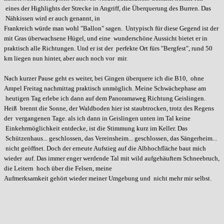
eines der Highlights der Strecke in Angriff, die Überquerung des Burren. Das
Nähkissen wird er auch genannt, in
Frankreich würde man wohl "Ballon" sagen. Untypisch für diese Gegend ist der
mit Gras überwachsene Hügel, und eine wunderschöne Aussicht bietet er in
praktisch alle Richtungen. Und er ist der perfekte Ort fürs "Bergfest", rund 50
km liegen nun hinter, aber auch noch vor mir.
Nach kurzer Pause geht es weiter, bei Gingen überquere ich die B10, ohne
Ampel Freitag nachmittag praktisch unmöglich. Meine Schwächephase am
heutigen Tag erlebe ich dann auf dem Panoramaweg Richtung Geislingen.
Heiß brennt die Sonne, der Waldboden hier ist staubtrocken, trotz des Regens
der vergangenen Tage. als ich dann in Geislingen unten im Tal keine
Einkehrmöglichkeit entdecke, ist die Stimmung kurz im Keller. Das
Schützenhaus... geschlossen, das Vereinsheim... geschlossen, das Sängerheim...
nicht geöffnet. Doch der erneute Aufstieg auf die Albhochfläche baut mich
wieder auf. Das immer enger werdende Tal mit wild aufgehäuftem Schneebruch,
die Leitern hoch über die Felsen, meine
Aufmerksamkeit gehört wieder meiner Umgebung und nicht mehr mir selbst.