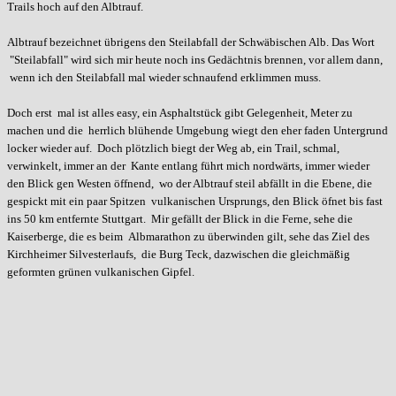
Trails hoch auf den Albtrauf.
Albtrauf bezeichnet übrigens den Steilabfall der Schwäbischen Alb. Das Wort
"Steilabfall" wird sich mir heute noch ins Gedächtnis brennen, vor allem dann,
wenn ich den Steilabfall mal wieder schnaufend erklimmen muss.
Doch erst mal ist alles easy, ein Asphaltstück gibt Gelegenheit, Meter zu
machen und die herrlich blühende Umgebung wiegt den eher faden Untergrund
locker wieder auf. Doch plötzlich biegt der Weg ab, ein Trail, schmal,
verwinkelt, immer an der Kante entlang führt mich nordwärts, immer wieder
den Blick gen Westen öffnend, wo der Albtrauf steil abfällt in die Ebene, die
gespickt mit ein paar Spitzen vulkanischen Ursprungs, den Blick öfnet bis fast
ins 50 km entfernte Stuttgart. Mir gefällt der Blick in die Ferne, sehe die
Kaiserberge, die es beim Albmarathon zu überwinden gilt, sehe das Ziel des
Kirchheimer Silvesterlaufs, die Burg Teck, dazwischen die gleichmäßig
geformten grünen vulkanischen Gipfel.