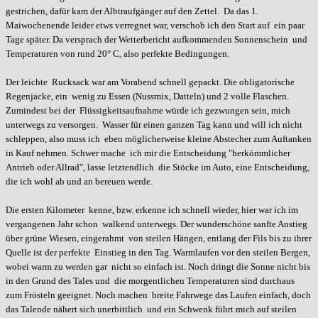
gestrichen, dafür kam der Albtraufgänger auf den Zettel. Da das 1.
Maiwochenende leider etws verregnet war, verschob ich den Start auf ein paar
Tage später. Da versprach der Wetterbericht aufkommenden Sonnenschein und
Temperaturen von rund 20° C, also perfekte Bedingungen.
Der leichte Rucksack war am Vorabend schnell gepackt. Die obligatorische
Regenjacke, ein wenig zu Essen (Nussmix, Datteln) und 2 volle Flaschen.
Zumindest bei der Flüssigkeitsaufnahme würde ich gezwungen sein, mich
unterwegs zu versorgen. Wasser für einen ganzen Tag kann und will ich nicht
schleppen, also muss ich eben möglicherweise kleine Abstecher zum Auftanken
in Kauf nehmen. Schwer mache ich mir die Entscheidung "herkömmlicher
Antrieb oder Allrad", lasse letztendlich die Stöcke im Auto, eine Entscheidung,
die ich wohl ab und an bereuen werde.
Die ersten Kilometer kenne, bzw. erkenne ich schnell wieder, hier war ich im
vergangenen Jahr schon walkend unterwegs. Der wunderschöne sanfte Anstieg
über grüne Wiesen, eingerahmt von steilen Hängen, entlang der Fils bis zu ihrer
Quelle ist der perfekte Einstieg in den Tag. Warmlaufen vor den steilen Bergen,
wobei warm zu werden gar nicht so einfach ist. Noch dringt die Sonne nicht bis
in den Grund des Tales und die morgentlichen Temperaturen sind durchaus
zum Frösteln geeignet. Noch machen breite Fahrwege das Laufen einfach, doch
das Talende nähert sich unerbittlich und ein Schwenk führt mich auf steilen