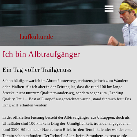
Direkt zum Seiteninhalt
Menü überspringen
laufkultur.de
Ich bin Albtraufgänger
Ein Tag voller Trailgenuss
Schon häufiger war ich im Abtrauf unterwegs, meistens jedoch zum Wandern
oder Walken. Als ich aber in der Zeitung las, dass die rund 100 km lange
Strecke nicht nur zum Qualitätswanderweg, sondern sogar zum „Leading
Quality Trail – Best of Europe“ ausgezeichnet wurde, stand für mich fest: Das
Ding will erlaufen werden!
In der offiziellen Fassung besteht der Albtraufgänger aus 6 Etappen, doch als
Ultraläufer sind 100 km kein Ding der Unmöglichkeit, trotz der angegebenen
rund 3500 Höhenmeter. Nach einem Blick in den Terminkalender war der erste
Termin schon gefunden: Der "schnelle 54er" beim Stromberg-extrem wurde