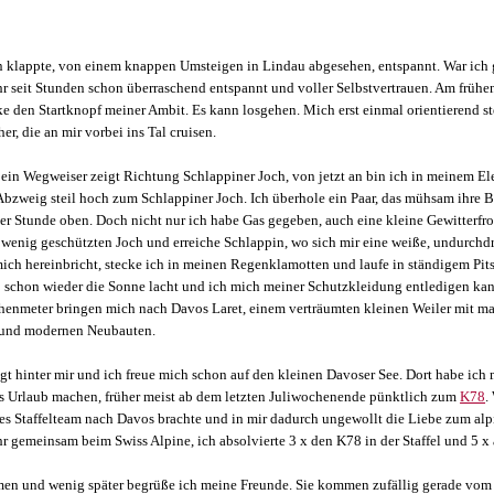
n klappte, von einem knappen Umsteigen in Lindau abgesehen, entspannt. War ich 
hr seit Stunden schon überraschend entspannt und voller Selbstvertrauen. Am früh
cke den Startknopf meiner Ambit. Es kann losgehen. Mich erst einmal orientierend s
r, die an mir vorbei ins Tal cruisen.
 ein Wegweiser zeigt Richtung Schlappiner Joch, von jetzt an bin ich in meinem El
 Abzweig steil hoch zum Schlappiner Joch. Ich überhole ein Paar, das mühsam ihre 
er Stunde oben. Doch nicht nur ich habe Gas gegeben, auch eine kleine Gewitterfron
 wenig geschützten Joch und erreiche Schlappin, wo sich mir eine weiße, undurchd
ich hereinbricht, stecke ich in meinen Regenklamotten und laufe in ständigem Pit
o schon wieder die Sonne lacht und ich mich meiner Schutzkleidung entledigen kann
öhenmeter bringen mich nach Davos Laret, einem verträumten kleinen Weiler mit m
n und modernen Neubauten.
t hinter mir und ich freue mich schon auf den kleinen Davoser See. Dort habe ich 
vos Urlaub machen, früher meist ab dem letzten Juliwochenende pünktlich zum
K78
.
es Staffelteam nach Davos brachte und in mir dadurch ungewollt die Liebe zum alp
Jahr gemeinsam beim Swiss Alpine, ich absolvierte 3 x den K78 in der Staffel und 5 x 
mmen und wenig später begrüße ich meine Freunde. Sie kommen zufällig gerade vom