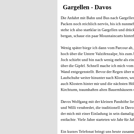
Gargellen - Davos
Die Anfahrt mit Bahn und Bus nach Gargelle
Packen noch reichlich nervös, bis ich nunme
stehe ich also startklar in Gargellen und drü
bergan, schaue ein paar Mountaincarts hinterhe
Wenig später biege ich dann vom Parcour ab,
hoch über die Untere Valzifenzalpe, bis zum
Joch schiebt und bin nach wenig mehr als ein
über die Gipfel. Schnell mache ich mich vom
Wand entgegenstellt. Bevor der Regen über m
Laufschuhe weiter hinunter nach Klosters, w
auch Klosters hinter mir und die nächsten H
Kirchturm, traumhaften alten Bauernhäuser
Davos Wolfgang mit der kleinen Passhöhe lieg
und Willi verabredet, die traditionell in Da
der mich mit einer Einladung in sein damalig
entfachte. Viele Jahre starteten wir Jahr für 
Ein kurzes Telefonat bringt uns heute zusa