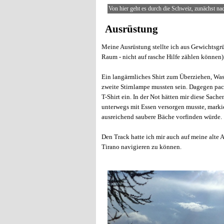
1
/
2
Von hier geht es durch die Schweiz, zunächst na
Ausrüstung
Meine Ausrüstung stellte ich aus Gewichtsgrü
Raum - nicht auf rasche Hilfe zählen könne
Ein langärmliches Shirt zum Überziehen, Wa
zweite Stirnlampe mussten sein. Dagegen pac
T-Shirt ein. In der Not hätten mir diese Sach
unterwegs mit Essen versorgen musste, markie
ausreichend saubere Bäche vorfinden würde.
Den Track hatte ich mir auch auf meine alte 
Tirano navigieren zu können.