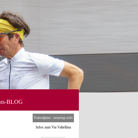
hts-BLOG
▼
Menü überspringen
Transalpine - nonstop-solo
Infos zum Via Valtellina
--------------------