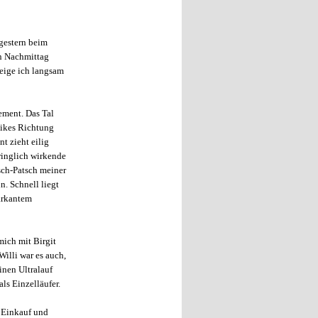
gestern beim
en Nachmittag
teige ich langsam
ement. Das Tal
Bikes Richtung
t zieht eilig
ringlich wirkende
sch-Patsch meiner
. Schnell liegt
arkantem
mich mit Birgit
 Willi war es auch,
inen Ultralauf
als Einzelläufer.
 Einkauf und