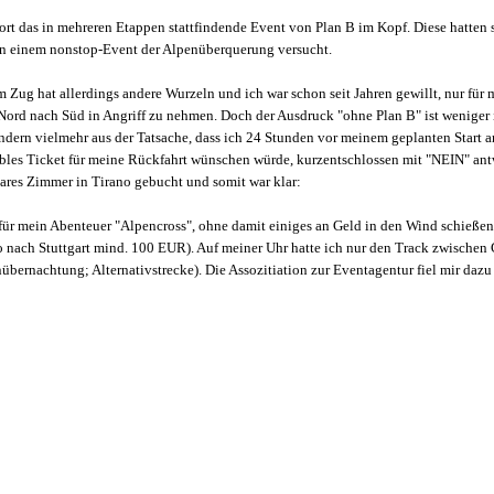
fort das in mehreren Etappen stattfindende Event von Plan B im Kopf. Diese hatten s
in einem nonstop-Event der Alpenüberquerung versucht.
ug hat allerdings andere Wurzeln und ich war schon seit Jahren gewillt, nur für 
ord nach Süd in Angriff zu nehmen. Doch der Ausdruck "ohne Plan B" ist weniger
ndern vielmehr aus der Tatsache, dass ich 24 Stunden vor meinem geplanten Start 
xibles Ticket für meine Rückfahrt wünschen würde, kurzentschlossen mit "NEIN" an
bares Zimmer in Tirano gebucht und somit war klar:
 für mein Abenteuer "Alpencross", ohne damit einiges an Geld in den Wind schieße
o nach Stuttgart mind. 100 EUR). Auf meiner Uhr hatte ich nur den Track zwischen
übernachtung; Alternativstrecke). Die Assozitiation zur Eventagentur fiel mir dazu 