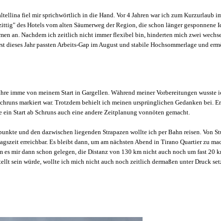
ltellina fiel mir sprichwörtlich in die Hand. Vor 4 Jahren war ich zum Kurzurlaub
zittig" des Hotels vom alten Säumerweg der Region, die schon länger gesponnene I
men an. Nachdem ich zeitlich nicht immer flexibel bin, hinderten mich zwei wech
t dieses Jahr passten Arbeits-Gap im August und stabile Hochsommerlage und erm
ahre imme von meinem Start in Gargellen. Während meiner Vorbereitungen wusste 
b Schruns markiert war. Trotzdem behielt ich meinen ursprünglichen Gedanken bei. Er
e ein Start ab Schruns auch eine andere Zeitplanung vonnöten gemacht.
unkte und den dazwischen liegenden Strapazen wollte ich per Bahn reisen. Von Stut
agszeit erreichbar. Es bleibt dann, um am nächsten Abend in Tirano Quartier zu ma
am es mir dann schon gelegen, die Distanz von 130 km nicht auch noch um fast 20 k
tellt sein würde, wollte ich mich nicht auch noch zeitlich dermaßen unter Druck set