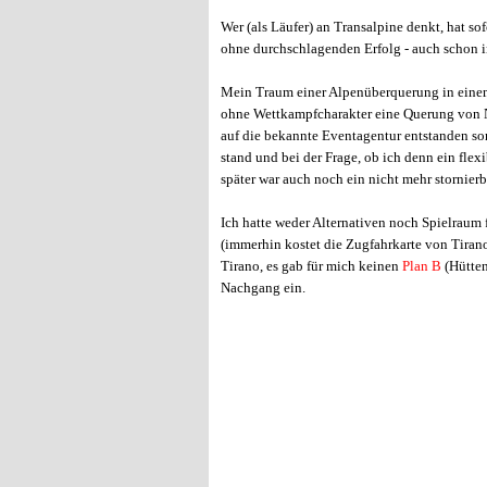
Wer (als Läufer) an Transalpine denkt, hat so
ohne durchschlagenden Erfolg - auch schon 
Mein Traum einer Alpenüberquerung in einem Z
ohne Wettkampfcharakter eine Querung von N
auf die bekannte Eventagentur entstanden so
stand und bei der Frage, ob ich denn ein fle
später war auch noch ein nicht mehr stornier
Ich hatte weder Alternativen noch Spielraum
(immerhin kostet die Zugfahrkarte von Tiran
Tirano, es gab für mich keinen
Plan B
(Hütten
Nachgang ein.