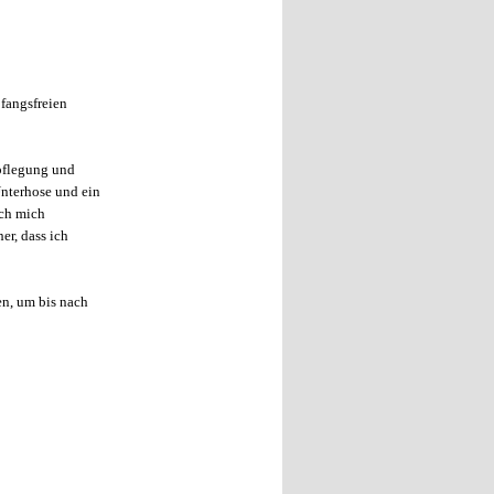
pfangsfreien
pflegung und
Unterhose und ein
ich mich
er, dass ich
en, um bis nach