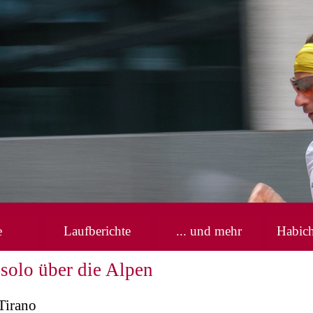
Menü überspringen
e
Laufberichte
... und mehr
Habic
▼
solo über die Alpen
Tirano