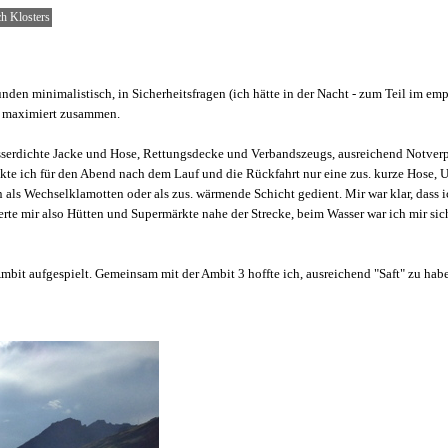
ch Klosters
nden minimalistisch, in Sicherheitsfragen (ich hätte in der Nacht - zum Teil im em
n) maximiert zusammen.
sserdichte Jacke und Hose, Rettungsdecke und Verbandszeugs, ausreichend Notver
kte ich für den Abend nach dem Lauf und die Rückfahrt nur eine zus. kurze Hose, 
en als Wechselklamotten oder als zus. wärmende Schicht gedient. Mir war klar, dass 
rte mir also Hütten und Supermärkte nahe der Strecke, beim Wasser war ich mir sich
Ambit aufgespielt. Gemeinsam mit der Ambit 3 hoffte ich, ausreichend "Saft" zu hab