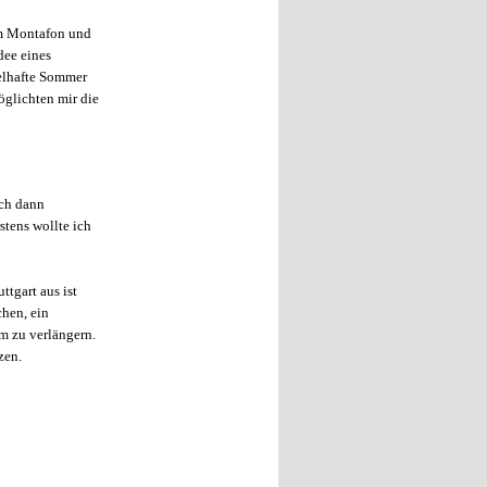
 im Montafon und
dee eines
selhafte Sommer
öglichten mir die
ich dann
stens wollte ich
tgart aus ist
chen, ein
m zu verlängern.
zen.