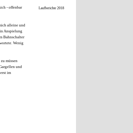
ich - offenbar
Laufberichte 2018
mich alleine und
 in Anspielung
am Bahnschalter
twortete. Wenig
n zu müssen
 Gargellen und
erst im