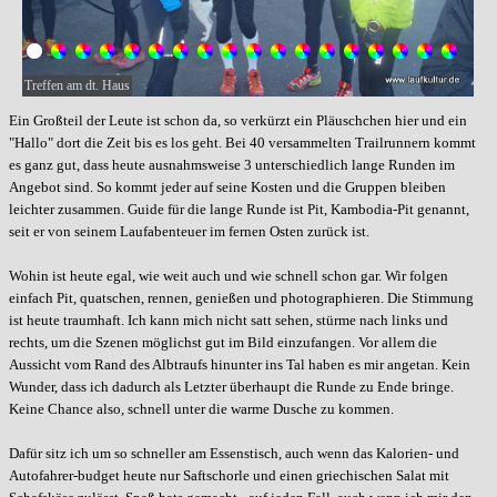
Treffen am dt. Haus
Ein Großteil der Leute ist schon da, so verkürzt ein Pläuschchen hier und ein
"Hallo" dort die Zeit bis es los geht. Bei 40 versammelten Trailrunnern kommt
es ganz gut, dass heute ausnahmsweise 3 unterschiedlich lange Runden im
Angebot sind. So kommt jeder auf seine Kosten und die Gruppen bleiben
leichter zusammen. Guide für die lange Runde ist Pit, Kambodia-Pit genannt,
seit er von seinem Laufabenteuer im fernen Osten zurück ist.
Wohin ist heute egal, wie weit auch und wie schnell schon gar. Wir folgen
einfach Pit, quatschen, rennen, genießen und photographieren. Die Stimmung
ist heute traumhaft. Ich kann mich nicht satt sehen, stürme nach links und
rechts, um die Szenen möglichst gut im Bild einzufangen. Vor allem die
Aussicht vom Rand des Albtraufs hinunter ins Tal haben es mir angetan. Kein
Wunder, dass ich dadurch als Letzter überhaupt die Runde zu Ende bringe.
Keine Chance also, schnell unter die warme Dusche zu kommen.
Dafür sitz ich um so schneller am Essenstisch, auch wenn das Kalorien- und
Autofahrer-budget heute nur Saftschorle und einen griechischen Salat mit