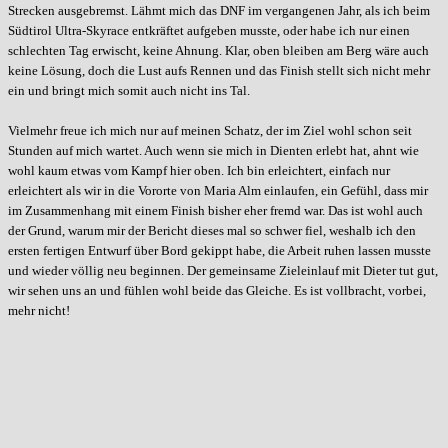
Strecken ausgebremst. Lähmt mich das DNF im vergangenen Jahr, als ich beim
Südtirol Ultra-Skyrace entkräftet aufgeben musste, oder habe ich nur einen
schlechten Tag erwischt, keine Ahnung. Klar, oben bleiben am Berg wäre auch
keine Lösung, doch die Lust aufs Rennen und das Finish stellt sich nicht mehr
ein und bringt mich somit auch nicht ins Tal.
Vielmehr freue ich mich nur auf meinen Schatz, der im Ziel wohl schon seit
Stunden auf mich wartet. Auch wenn sie mich in Dienten erlebt hat, ahnt wie
wohl kaum etwas vom Kampf hier oben. Ich bin erleichtert, einfach nur
erleichtert als wir in die Vororte von Maria Alm einlaufen, ein Gefühl, dass mir
im Zusammenhang mit einem Finish bisher eher fremd war. Das ist wohl auch
der Grund, warum mir der Bericht dieses mal so schwer fiel, weshalb ich den
ersten fertigen Entwurf über Bord gekippt habe, die Arbeit ruhen lassen musste
und wieder völlig neu beginnen. Der gemeinsame Zieleinlauf mit Dieter tut gut,
wir sehen uns an und fühlen wohl beide das Gleiche. Es ist vollbracht, vorbei,
mehr nicht!