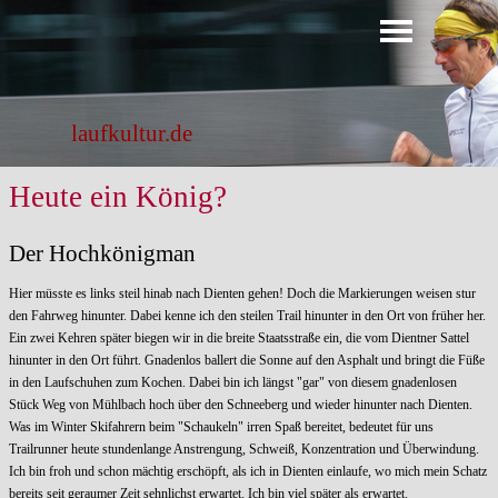
Direkt zum Seiteninhalt
Menü überspringen
laufkultur.de
Heute ein König?
Der Hochkönigman
Hier müsste es links steil hinab nach Dienten gehen! Doch die Markierungen weisen stur
den Fahrweg hinunter. Dabei kenne ich den steilen Trail hinunter in den Ort von früher her.
Ein zwei Kehren später biegen wir in die breite Staatsstraße ein, die vom Dientner Sattel
hinunter in den Ort führt. Gnadenlos ballert die Sonne auf den Asphalt und bringt die Füße
in den Laufschuhen zum Kochen. Dabei bin ich längst "gar" von diesem gnadenlosen
Stück Weg von Mühlbach hoch über den Schneeberg und wieder hinunter nach Dienten.
Was im Winter Skifahrern beim "Schaukeln" irren Spaß bereitet, bedeutet für uns
Trailrunner heute stundenlange Anstrengung, Schweiß, Konzentration und Überwindung.
Ich bin froh und schon mächtig erschöpft, als ich in Dienten einlaufe, wo mich mein Schatz
bereits seit geraumer Zeit sehnlichst erwartet. Ich bin viel später als erwartet.