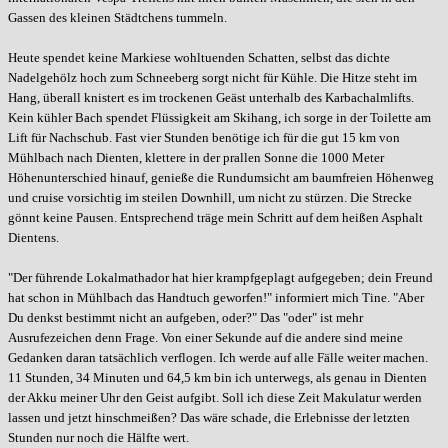
Gassen des kleinen Städtchens tummeln.
Heute spendet keine Markiese wohltuenden Schatten, selbst das dichte
Nadelgehölz hoch zum Schneeberg sorgt nicht für Kühle. Die Hitze steht im
Hang, überall knistert es im trockenen Geäst unterhalb des Karbachalmlifts.
Kein kühler Bach spendet Flüssigkeit am Skihang, ich sorge in der Toilette am
Lift für Nachschub. Fast vier Stunden benötige ich für die gut 15 km von
Mühlbach nach Dienten, klettere in der prallen Sonne die 1000 Meter
Höhenunterschied hinauf, genieße die Rundumsicht am baumfreien Höhenweg
und cruise vorsichtig im steilen Downhill, um nicht zu stürzen. Die Strecke
gönnt keine Pausen. Entsprechend träge mein Schritt auf dem heißen Asphalt
Dientens.
"Der führende Lokalmathador hat hier krampfgeplagt aufgegeben; dein Freund
hat schon in Mühlbach das Handtuch geworfen!" informiert mich Tine. "Aber
Du denkst bestimmt nicht an aufgeben, oder?" Das "oder" ist mehr
Ausrufezeichen denn Frage. Von einer Sekunde auf die andere sind meine
Gedanken daran tatsächlich verflogen. Ich werde auf alle Fälle weiter machen.
11 Stunden, 34 Minuten und 64,5 km bin ich unterwegs, als genau in Dienten
der Akku meiner Uhr den Geist aufgibt. Soll ich diese Zeit Makulatur werden
lassen und jetzt hinschmeißen? Das wäre schade, die Erlebnisse der letzten
Stunden nur noch die Hälfte wert.