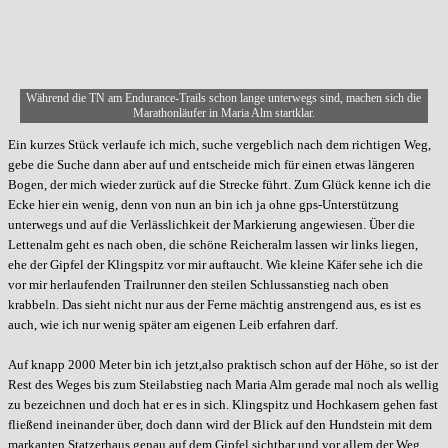
Während die TN am Endurance-Trails schon lange unterwegs sind, machen sich die
Marathonläufer in Maria Alm startklar.
Ein kurzes Stück verlaufe ich mich, suche vergeblich nach dem richtigen Weg,
gebe die Suche dann aber auf und entscheide mich für einen etwas längeren
Bogen, der mich wieder zurück auf die Strecke führt. Zum Glück kenne ich die
Ecke hier ein wenig, denn von nun an bin ich ja ohne gps-Unterstützung
unterwegs und auf die Verlässlichkeit der Markierung angewiesen. Über die
Lettenalm geht es nach oben, die schöne Reicheralm lassen wir links liegen,
ehe der Gipfel der Klingspitz vor mir auftaucht. Wie kleine Käfer sehe ich die
vor mir herlaufenden Trailrunner den steilen Schlussanstieg nach oben
krabbeln. Das sieht nicht nur aus der Ferne mächtig anstrengend aus, es ist es
auch, wie ich nur wenig später am eigenen Leib erfahren darf.
Auf knapp 2000 Meter bin ich jetzt,also praktisch schon auf der Höhe, so ist der
Rest des Weges bis zum Steilabstieg nach Maria Alm gerade mal noch als wellig
zu bezeichnen und doch hat er es in sich. Klingspitz und Hochkasern gehen fast
fließend ineinander über, doch dann wird der Blick auf den Hundstein mit dem
markanten Statzerhaus genau auf dem Gipfel sichtbar und vor allem der Weg