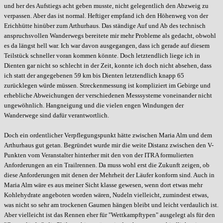
und her des Aufstiegs acht geben musste, nicht gelegentlich den Abzweig zu
verpassen. Aber das ist normal. Heftiger empfand ich den Höhenweg von der
Erichhütte hinüber zum Arthurhaus. Das ständige Auf und Ab des technisch
anspruchsvollen Wanderwegs bereitete mir mehr Probleme als gedacht, obwohl
es da längst hell war. Ich war davon ausgegangen, dass ich gerade auf diesem
Teilstück schneller voran kommen könnte. Doch letztendlich liege ich in
Dienten gar nicht so schlecht in der Zeit, konnte ich doch nicht absehen, dass
ich statt der angegebenen 59 km bis Dienten letztendlich knapp 65
zurücklegen würde müssen. Streckenmessung ist kompliziert im Gebirge und
erhebliche Abweichungen der verschiedenen Messsysteme voneinander nicht
ungewöhnlich. Hangneigung und die vielen engen Windungen der
Wanderwege sind dafür verantwortlich.
Doch ein ordentlicher Verpflegungspunkt hätte zwischen Maria Alm und dem
Arthurhaus gut getan. Begründet wurde mir die weite Distanz zwischen den V-
Punkten vom Veranstalter hinterher mit den von der ITRA formulierten
Anforderungen an ein Trailrennen. Da muss wohl erst die Zukunft zeigen, ob
diese Anforderungen mit denen der Mehrheit der Läufer konform sind. Auch in
Maria Alm wäre es aus meiner Sicht klasse gewesen, wenn dort etwas mehr
Kohlehydrate angeboten worden wären, Nudeln vielleicht, zumindest etwas,
was nicht so sehr am trockenen Gaumen hängen bleibt und leicht verdaulich ist.
Aber vielleicht ist das Rennen eher für "Wettkampftypen" ausgelegt als für den