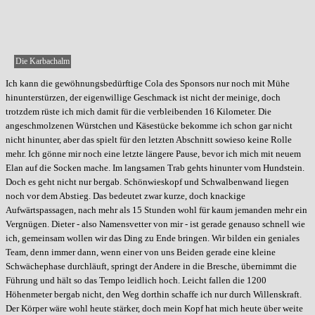
Die Karbachalm
Ich kann die gewöhnungsbedürftige Cola des Sponsors nur noch mit Mühe
hinunterstürzen, der eigenwillige Geschmack ist nicht der meinige, doch
trotzdem rüste ich mich damit für die verbleibenden 16 Kilometer. Die
angeschmolzenen Würstchen und Käsestücke bekomme ich schon gar nicht
nicht hinunter, aber das spielt für den letzten Abschnitt sowieso keine Rolle
mehr. Ich gönne mir noch eine letzte längere Pause, bevor ich mich mit neuem
Elan auf die Socken mache. Im langsamen Trab gehts hinunter vom Hundstein.
Doch es geht nicht nur bergab. Schönwieskopf und Schwalbenwand liegen
noch vor dem Abstieg. Das bedeutet zwar kurze, doch knackige
Aufwärtspassagen, nach mehr als 15 Stunden wohl für kaum jemanden mehr ein
Vergnügen. Dieter - also Namensvetter von mir - ist gerade genauso schnell wie
ich, gemeinsam wollen wir das Ding zu Ende bringen. Wir bilden ein geniales
Team, denn immer dann, wenn einer von uns Beiden gerade eine kleine
Schwächephase durchläuft, springt der Andere in die Bresche, übernimmt die
Führung und hält so das Tempo leidlich hoch. Leicht fallen die 1200
Höhenmeter bergab nicht, den Weg dorthin schaffe ich nur durch Willenskraft.
Der Körper wäre wohl heute stärker, doch mein Kopf hat mich heute über weite