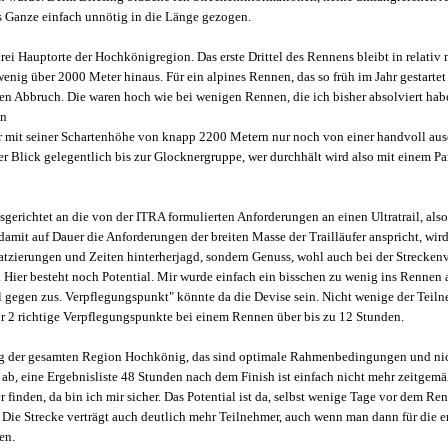
s Ganze einfach unnötig in die Länge gezogen.
drei Hauptorte der Hochkönigregion. Das erste Drittel des Rennens bleibt in relativ 
wenig über 2000 Meter hinaus. Für ein alpines Rennen, das so früh im Jahr gestartet
en Abbruch. Die waren hoch wie bei wenigen Rennen, die ich bisher absolviert habe
en
 mit seiner Schartenhöhe von knapp 2200 Metern nur noch von einer handvoll ause
der Blick gelegentlich bis zur Glocknergruppe, wer durchhält wird also mit einem P
erichtet an die von der ITRA formulierten Anforderungen an einen Ultratrail, also
amit auf Dauer die Anforderungen der breiten Masse der Trailläufer anspricht, wird
latzierungen und Zeiten hinterherjagd, sondern Genuss, wohl auch bei der Strecke
 Hier besteht noch Potential. Mir wurde einfach ein bisschen zu wenig ins Rennen an
l gegen zus. Verpflegungspunkt" könnte da die Devise sein. Nicht wenige der Teil
ur 2 richtige Verpflegungspunkte bei einem Rennen über bis zu 12 Stunden.
g der gesamten Region Hochkönig, das sind optimale Rahmenbedingungen und ni
l ab, eine Ergebnisliste 48 Stunden nach dem Finish ist einfach nicht mehr zeitgemä
 finden, da bin ich mir sicher. Das Potential ist da, selbst wenige Tage vor dem R
 Die Strecke verträgt auch deutlich mehr Teilnehmer, auch wenn man dann für die e
en.