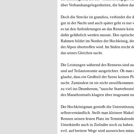
über Verbandsangelegenheiten, die haben da
Doch die Strecke ist grandios, verbindet die 
gut in der Nacht und auch später geht es nur 
es tat den Anforderungen an das Rennen kein
dafür gefährlich werden musste. Den optisch
Rahmen bildet im Norden der Hochkönig, der
der Alpen übertroffen wird. Im Süden reicht 
das seines Gleichen sucht.
Die Leistungen während des Rennens sind ausg
und auf Teilautonomie ausgerichtet. Ob man d
glaube, dass ein Großteil der Szene keinen P
sucht. Zumindest ist sie nicht unwillkommen.
zu viel ins Drumherum, "tausche Starterbeute
des Marathontrails klagten über insgesamt n
Der Hochkönigman genießt die Unterstützun
selbstverständlich. Stellt man kleinere Make
Rennen seinen festen Platz im Terminkalender
Unterkünfte auch in Zielnähe noch zu haben.
evtl. auf breitere Wege wird ausweichen müss