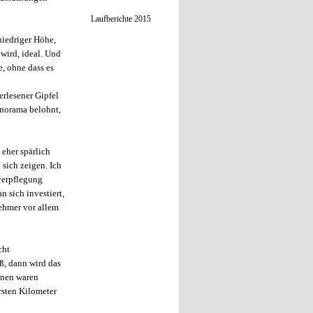
Laufberichte 2015
niedriger Höhe,
 wird, ideal. Und
, ohne dass es
rlesener Gipfel
anorama belohnt,
 eher spärlich
 sich zeigen. Ich
nverpflegung
 sich investiert,
nehmer vor allem
cht
ß, dann wird das
ennen waren
rsten Kilometer