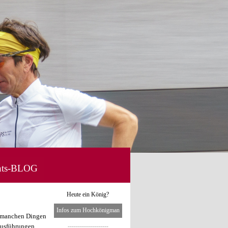
hts-BLOG
▼
Menü überspringen
Heute ein König?
Infos zum Hochkönigman
n manchen Dingen
 Ausführungen
--------------------