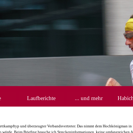
Menü überspringen
e
Laufberichte
... und mehr
Habic
▼
 Wettkampftyp und überzeugter Verbandsvertreter. Das nimmt dem Hochkönigman i
 tun würde. Beim Briefing brauche ich Streckeninformationen, keine umfangreichen