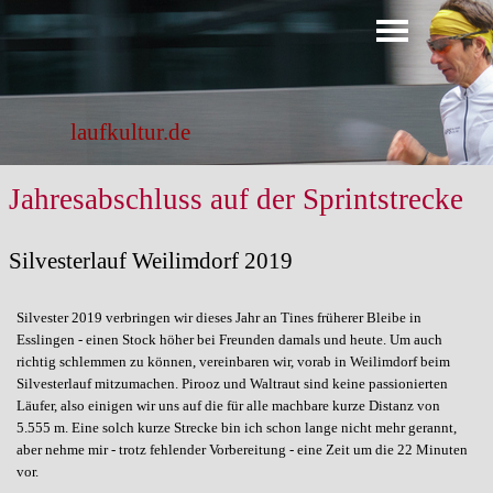
Direkt zum Seiteninhalt
Menü überspringen
laufkultur.de
Jahresabschluss auf der Sprintstrecke
Silvesterlauf Weilimdorf 2019
Silvester 2019 verbringen wir dieses Jahr an Tines früherer Bleibe in
Esslingen - einen Stock höher bei Freunden damals und heute. Um auch
richtig schlemmen zu können, vereinbaren wir, vorab in Weilimdorf beim
Silvesterlauf mitzumachen. Pirooz und Waltraut sind keine passionierten
Läufer, also einigen wir uns auf die für alle machbare kurze Distanz von
5.555 m. Eine solch kurze Strecke bin ich schon lange nicht mehr gerannt,
aber nehme mir - trotz fehlender Vorbereitung - eine Zeit um die 22 Minuten
vor.