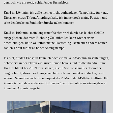
dennoch wie ein stetig schleifender Bremsklotz.
Km 4 in 4:04 min., ich zolle meiner nicht vorhandenen Tempohärte für kurze
Distanzen etwas Tribut. Allerdings halte ich immer noch meine Position und
sehe den höchsten Punkt der Strecke näher kommen.
Km 5 in 4:00 min., mein langsamer Werden wird durch das leichte Gefälle
ausgeglichen, das mich Richtung Ziel führt. Ich kann wieder etwas
beschleunigen, halte weiterhin meine Platzierung. Denn auch andere Läufer
zahlen Tribut für ihr zu hohes Anfangstempo.
Ins Ziel, für den Endspurt kann ich noch einmal auf 3:45 min. beschleunigen,
nehme erst in der letzten Zielkurve Tempo heraus und trudle über die Linie.
Die Uhr bleibt bei 20:59 min. stehen, also 1 Minute schneller als vorher
eingeschätzt, klasse. Viel langsamer hätte ich auch nicht sein dürfen, denn
schon 6 Sekunden nach mir überquert der 2. Mann der M50 die Ziellinie. Ihn
konnte ich auf dem vorletzten Kilometer überholen, ohne zu wissen, dass er
in meiner AK unterwegs ist.