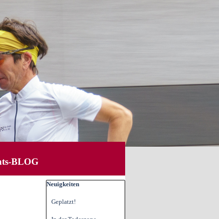
hts-BLOG
▼
Block überspringen Neuigkeiten
Neuigkeiten
Geplatzt!