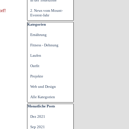
In der Todeszone
orf!
2. News vom Mount-
Everest-Jahr
Block überspringen Kategorien
Kategorien
Ernährung
Fitness - Dehnung
Laufen
Outfit
Projekte
Web und Design
Alle Kategorien
Block überspringen Monatliche Posts
Monatliche Posts
Dez 2021
Sep 2021