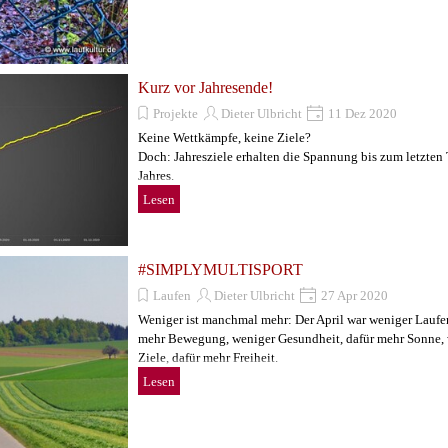
Kurz vor Jahresende!
Projekte
Dieter Ulbricht
11 Dez 2020
Keine Wettkämpfe, keine Ziele?
Doch: Jahresziele erhalten die Spannung bis zum letzten
Jahres.
Lesen
#SIMPLYMULTISPORT
Laufen
Dieter Ulbricht
27 Apr 2020
Weniger ist manchmal mehr: Der April war weniger Laufen
mehr Bewegung, weniger Gesundheit, dafür mehr Sonne,
Ziele, dafür mehr Freiheit.
Lesen