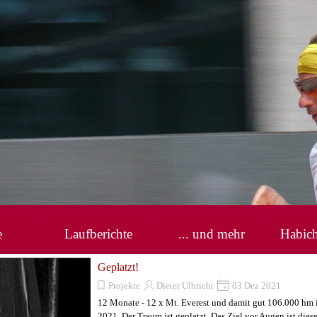
Menü überspringen
e
Laufberichte
... und mehr
Habic
▼
Geplatzt!
Projekte
Dieter Ulbricht
03 Dez 2021
12 Monate - 12 x Mt. Everest und damit gut 106.000 hm 
2021. Der Traum ist geplatzt. Das Ziel vor Augen ist dies