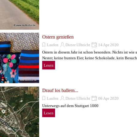
Ostern genießen
Laufen
Dieter Ulbricht
14 Apr 2020
Ostern in diesem Jahr ist schon besonders. Nichts ist wie 
Nester, keine bunten Eier, keine Schokolade, kein Besuch.
Lesen
Drauf los ballern...
Laufen
Dieter Ulbricht
06 Apr 2020
Unterwegs auf dem Stuttgart 1000
Lesen