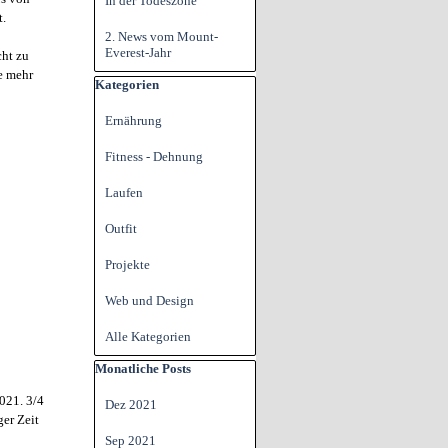
In der Todeszone
t.
2. News vom Mount-
Everest-Jahr
cht zu
e mehr
Block überspringen Kategorien
Kategorien
Ernährung
Fitness - Dehnung
Laufen
Outfit
Projekte
Web und Design
Alle Kategorien
Block überspringen Monatliche Posts
Monatliche Posts
021. 3/4
Dez 2021
ger Zeit
Sep 2021