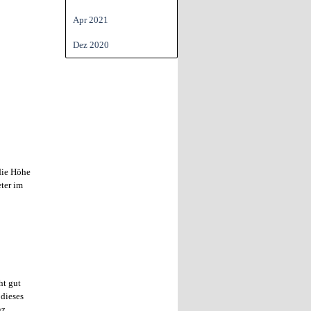
Apr 2021
Dez 2020
die Höhe
ter im
ht gut
 dieses
nz