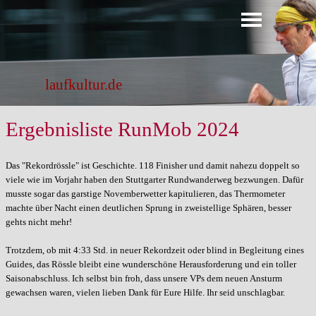
Direkt zum Seiteninhalt
Menü überspringen
laufkultur.de
Ergebnisliste RunMob 2024
Das "Rekordrössle" ist Geschichte. 118 Finisher und damit nahezu doppelt so
viele wie im Vorjahr haben den Stuttgarter Rundwanderweg bezwungen. Dafür
musste sogar das garstige Novemberwetter kapitulieren, das Thermometer
machte über Nacht einen deutlichen Sprung in zweistellige Sphären, besser
gehts nicht mehr!
Trotzdem, ob mit 4:33 Std. in neuer Rekordzeit oder blind in Begleitung eines
Guides, das Rössle bleibt eine wunderschöne Herausforderung und ein toller
Saisonabschluss. Ich selbst bin froh, dass unsere VPs dem neuen Ansturm
gewachsen waren, vielen lieben Dank für Eure Hilfe. Ihr seid unschlagbar.