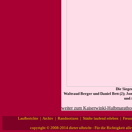
Die Siege
Waltraud Berger und Daniel Bett (2); Jo
und 
weiter zum Kaiserwinkl-Halbmaratho
Laufberichte
|
Archiv
|
Randnotizen
|
Städte laufend erleben
|
Freu
copyright © 2008-2014 dieter ulbricht - Für die Richtigkeit al