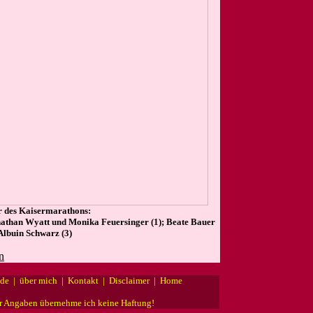
r des Kaisermarathons:
nathan Wyatt und Monika Feuersinger (1); Beate Bauer
Albuin Schwarz (3)
n
nde
|
über mich
|
Kontakt
|
Disclaimer
|
Home
ler Angaben übernehme ich keine Haftung!