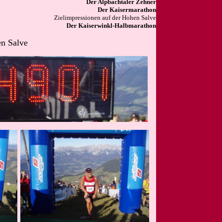
Der Alpbachtaler Zehner
Der Kaisermarathon
Zielimpressionen auf der Hohen Salve
Der Kaiserwinkl-Halbmarathon
en Salve